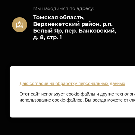
Мы находимся по адресу:
Томская область,
Верхнекетский район, р.п.
Белый Яр, пер. Банковский,
д. 8, стр. 1
Даю согласие на обработку персональных данных
Этот сайт использует cookie-файлы и другие технологи
использование cookie-файлов. Вы всегда можете откл
2022 ООО "Редакция газеты "Заря
Создать сайт
в
Севера"
Мегагрупп.ру